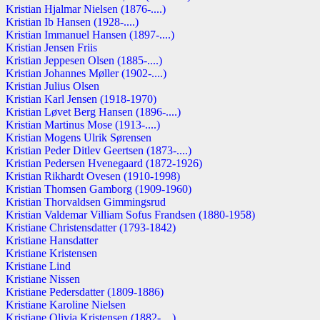
Kristian Hjalmar Nielsen (1876-....)
Kristian Ib Hansen (1928-....)
Kristian Immanuel Hansen (1897-....)
Kristian Jensen Friis
Kristian Jeppesen Olsen (1885-....)
Kristian Johannes Møller (1902-....)
Kristian Julius Olsen
Kristian Karl Jensen (1918-1970)
Kristian Løvet Berg Hansen (1896-....)
Kristian Martinus Mose (1913-....)
Kristian Mogens Ulrik Sørensen
Kristian Peder Ditlev Geertsen (1873-....)
Kristian Pedersen Hvenegaard (1872-1926)
Kristian Rikhardt Ovesen (1910-1998)
Kristian Thomsen Gamborg (1909-1960)
Kristian Thorvaldsen Gimmingsrud
Kristian Valdemar Villiam Sofus Frandsen (1880-1958)
Kristiane Christensdatter (1793-1842)
Kristiane Hansdatter
Kristiane Kristensen
Kristiane Lind
Kristiane Nissen
Kristiane Pedersdatter (1809-1886)
Kristiane Karoline Nielsen
Kristiane Olivia Kristensen (1882-....)