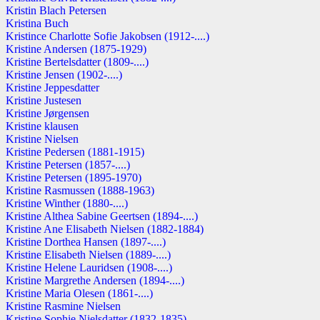
Kristin Blach Petersen
Kristina Buch
Kristince Charlotte Sofie Jakobsen (1912-....)
Kristine Andersen (1875-1929)
Kristine Bertelsdatter (1809-....)
Kristine Jensen (1902-....)
Kristine Jeppesdatter
Kristine Justesen
Kristine Jørgensen
Kristine klausen
Kristine Nielsen
Kristine Pedersen (1881-1915)
Kristine Petersen (1857-....)
Kristine Petersen (1895-1970)
Kristine Rasmussen (1888-1963)
Kristine Winther (1880-....)
Kristine Althea Sabine Geertsen (1894-....)
Kristine Ane Elisabeth Nielsen (1882-1884)
Kristine Dorthea Hansen (1897-....)
Kristine Elisabeth Nielsen (1889-....)
Kristine Helene Lauridsen (1908-....)
Kristine Margrethe Andersen (1894-....)
Kristine Maria Olesen (1861-....)
Kristine Rasmine Nielsen
Kristine Sophie Nielsdatter (1832-1835)