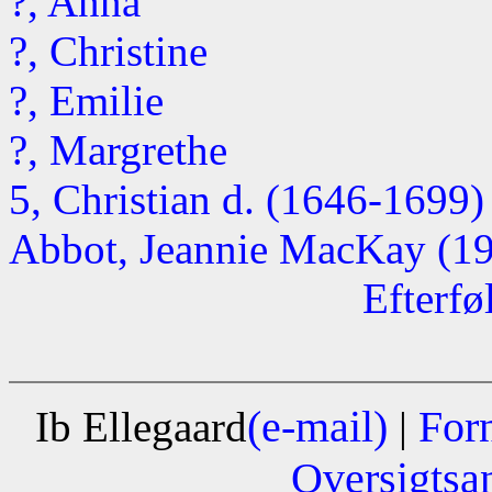
?, Anna
?, Christine
?, Emilie
?, Margrethe
5, Christian d. (1646-1699)
Abbot, Jeannie MacKay (195
Efterfø
(e-mail)
For
Ib Ellegaard
|
Oversigtsa