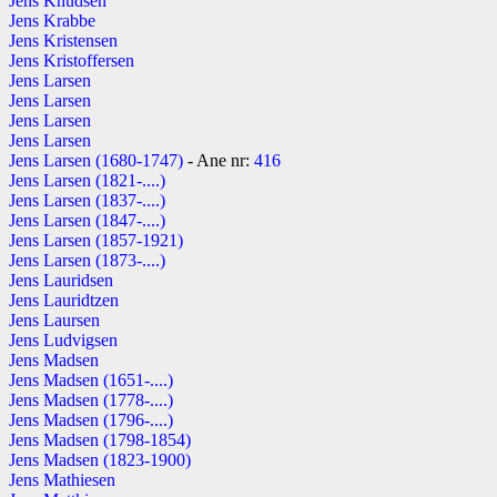
Jens Knudsen
Jens Krabbe
Jens Kristensen
Jens Kristoffersen
Jens Larsen
Jens Larsen
Jens Larsen
Jens Larsen
Jens Larsen (1680-1747)
- Ane nr:
416
Jens Larsen (1821-....)
Jens Larsen (1837-....)
Jens Larsen (1847-....)
Jens Larsen (1857-1921)
Jens Larsen (1873-....)
Jens Lauridsen
Jens Lauridtzen
Jens Laursen
Jens Ludvigsen
Jens Madsen
Jens Madsen (1651-....)
Jens Madsen (1778-....)
Jens Madsen (1796-....)
Jens Madsen (1798-1854)
Jens Madsen (1823-1900)
Jens Mathiesen