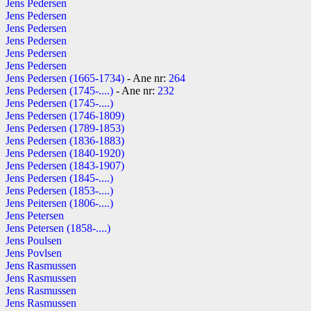
Jens Pedersen
Jens Pedersen
Jens Pedersen
Jens Pedersen
Jens Pedersen
Jens Pedersen
Jens Pedersen (1665-1734)
- Ane nr:
264
Jens Pedersen (1745-....)
- Ane nr:
232
Jens Pedersen (1745-....)
Jens Pedersen (1746-1809)
Jens Pedersen (1789-1853)
Jens Pedersen (1836-1883)
Jens Pedersen (1840-1920)
Jens Pedersen (1843-1907)
Jens Pedersen (1845-....)
Jens Pedersen (1853-....)
Jens Peitersen (1806-....)
Jens Petersen
Jens Petersen (1858-....)
Jens Poulsen
Jens Povlsen
Jens Rasmussen
Jens Rasmussen
Jens Rasmussen
Jens Rasmussen