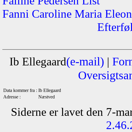
Falline Pedersen List
Fanni Caroline Maria Eleo
Efterfø
(e-mail)
For
Ib Ellegaard
|
Oversigtsa
Data kommer fra :
Ib Ellegaard
Adresse :
Næstved
Siderne er lavet den 7-m
2.46.