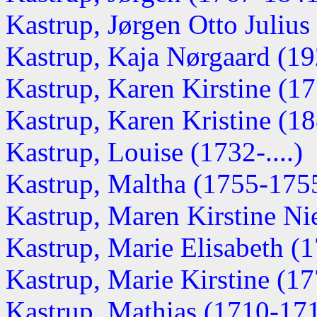
Kastrup, Jørgen Otto Juliu
Kastrup, Kaja Nørgaard (1
Kastrup, Karen Kirstine (175
Kastrup, Karen Kristine (188
Kastrup, Louise (1732-....)
Kastrup, Maltha (1755-175
Kastrup, Maren Kirstine Ni
Kastrup, Marie Elisabeth (
Kastrup, Marie Kirstine (1
Kastrup, Mathias (1710-17