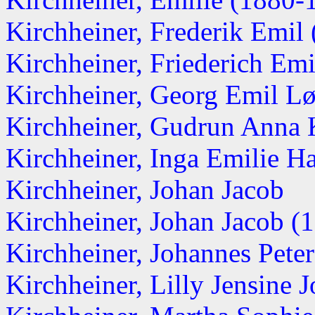
Kirchheiner, Frederik Emil (
Kirchheiner, Friederich Em
Kirchheiner, Georg Emil L
Kirchheiner, Gudrun Anna K
Kirchheiner, Inga Emilie Ha
Kirchheiner, Johan Jacob
Kirchheiner, Johan Jacob (18
Kirchheiner, Johannes Peter 
Kirchheiner, Lilly Jensine 