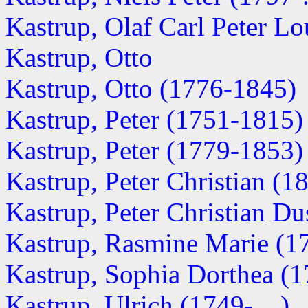
Kastrup, Olaf Carl Peter Lou
Kastrup, Otto
Kastrup, Otto (1776-1845)
Kastrup, Peter (1751-1815)
Kastrup, Peter (1779-1853)
Kastrup, Peter Christian (
Kastrup, Peter Christian D
Kastrup, Rasmine Marie (179
Kastrup, Sophia Dorthea (
Kastrup, Ulrich (1749-....)