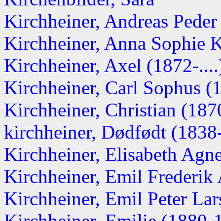
Kirchheiner, Andreas Peder 
Kirchheiner, Anna Sophie Ki
Kirchheiner, Axel (1872-....
Kirchheiner, Carl Sophus (1
Kirchheiner, Christian (1870
kirchheiner, Dødfødt (1838
Kirchheiner, Elisabeth Agne
Kirchheiner, Emil Frederik 
Kirchheiner, Emil Peter Lars
Kirchheiner, Emilie (1880-