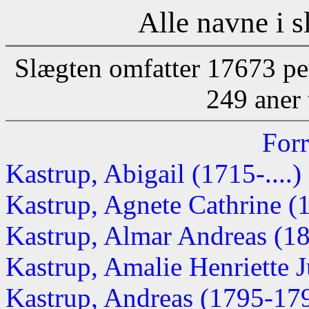
Alle navne i s
Slægten omfatter 17673 pe
249 aner 
Forr
Kastrup, Abigail (1715-....)
Kastrup, Agnete Cathrine (
Kastrup, Almar Andreas (189
Kastrup, Amalie Henriette Ju
Kastrup, Andreas (1795-17