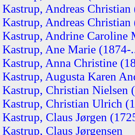
Kastrup, Andreas Christian
Kastrup, Andreas Christian (
Kastrup, Andrine Caroline
Kastrup, Ane Marie (1874-..
Kastrup, Anna Christine (189
Kastrup, Augusta Karen An
Kastrup, Christian Nielsen
Kastrup, Christian Ulrich 
Kastrup, Claus Jørgen (1725-
Kastrup, Claus Jørgensen