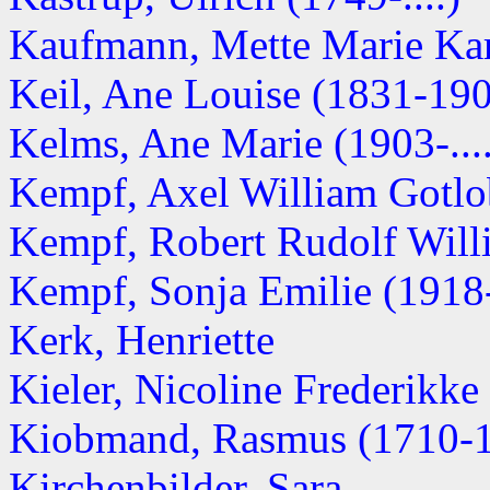
Kaufmann, Mette Marie Kare
Keil, Ane Louise (1831-19
Kelms, Ane Marie (1903-....
Kempf, Axel William Gotlob
Kempf, Robert Rudolf Willi
Kempf, Sonja Emilie (1918
Kerk, Henriette
Kieler, Nicoline Frederikke
Kiobmand, Rasmus (1710-
Kirchenbilder, Sara