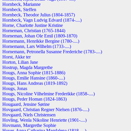
Hornbeck, Marianne
Hornbeck, Steffen
Hornbeck, Theodor Julius (1804-1857)
Hornbeck, Vagn Ludvig Edvard (1874-....)
Horne, Charlotte Justine Kristine
Horneman, Christian (1765-1844)
Horneman, Johan Ole Emil (1809-1870)
Hornemann, Henrikke Bergine (1780-....)
Hornemann, Lars Wilhelm (1733-....)
Hornemann, Petronella Susanne Frederiche (1783-....)
Horst, Akke ter
Horton, Lilian Jane
Hostrup, Magda Margrethe
Hougs, Anna Sophie (1815-1886)
Hougs, Emilie Hansine (1860-....)
Hougs, Hans Andreas (1819-1892)
Hougs, Jonas
Hougs, Nicoline Vilhelmine Frederikke (1858-....)
Hougs, Peder Homan (1824-1863)
Hougaard, Jensine Sørine
Hovgaard, Christian Regner Nielsen (1876-....)
Hovgaard, Niels Christensen
Hovling, Wenla Nikoline Henriette (1901-....)
Hovmann, Margrethe Sophie
Hoyer, Anna Catharina Magdalena (1818-....)