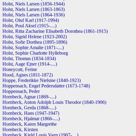
Holst, Niels Larsen (1856-1944)
Holst, Niels Larsen (1863-1863)
Holst, Niels Larsen (1864-1936)
Holst, Oluf Karl (1917-1994)
Holst, Poul Aksel (1915-....)
Holst, Ritta Zacharine Elisabeth Dorothea (1861-1915)
Holst, Sigrid Helene (1923-2002)
Holst, Sofie Dorthea (1895-1896)
Holst, Sophie Amalie (1871-....)
Holst, Sophie Charlotte Hylleborg
Holst, Thomas (1834-1834)
Holst, Aage Ejner (1914-....)
Honeycutt, Ferine
Hood, Agnes (1811-1872)
Hoppe, Frederikke Nielsine (1840-1923)
Hoppensach, Engel Pedersdatter (1673-1748)
Hoppensach, Peder
Hornbeck, Agnar (1869-....)
Hornbeck, Anton Adolph Louis Theodor (1840-1906)
Hornbeck, Gerda (1868-....)
Hornbeck, Hans (1947-1947)
Hornbeck, Hjalmar (1866-....)
Hornbeck, Karen Margrethe
Hornbeck, Kirsten
Hornbeck, Kjeld Louis Vagn (1907-....)