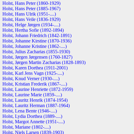
Holst, Hans Peter (1860-1929)
Holst, Hans Peter (1885-1967)
Holst, Hans Ulrik (1951-....)
Holst, Hans Veile (1836-1929)
Holst, Helge Jørgen (1934-....)
Holst, Hertha Sofie (1892-1894)
Holst, Johann Friedrich (1842-1891)
Holst, Johanne Kirstine (1870-1936)
Holst, Johanne Kristine (1862-....)
Holst, Julius Zacharias (1855-1930)
Holst, Jørgen Jørgensen (1760-1827)
Holst, Jørgen Martin Zacharias (1828-1893)
Holst, Karen Dorthea (1911-2001)
Holst, Karl Jens Vagn (1925-....)
Holst, Knud Verner (1930-....)
Holst, Kristian Frederik (1867-....)
Holst, Laurine Henriette (1872-1959)
Holst, Laurine Marie (1859-....)
Holst, Lauritz Henrik (1874-1954)
Holst, Lauritz Herman (1887-1964)
Holst, Lena Bente (1946-....)
Holst, Lydia Dorthea (1889-....)
Holst, Margot Annette (1951-....)
Holst, Mariane (1802-....)
Holst, Niels Larsen (1839-1903)