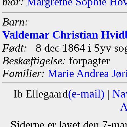
mor:
Margrethe Sophie Ho
Barn:
Valdemar Christian Hvid
Født:
8 dec 1864 i Syv so
Beskæftigelse:
forpagter
Familier:
Marie Andrea Jør
(e-mail)
Na
Ib Ellegaard
|
A
Siderne er lavet den 7-m