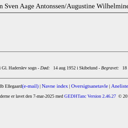
n Sven Aage Antonssen/Augustine Wilhelmin
 Gl. Haderslev sogn -
Død:
14 aug 1952 i Skibelund -
Begravet:
18 a
(e-mail)
Navne index
Oversigtsanetavle
Anelist
Ib Ellegaard
|
|
|
derne er lavet den 7-mar-2025 med
GEDHTanc Version 2.46.27
© 20