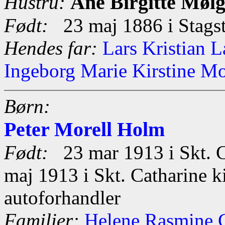
Ane Birgitte Møl
Hustru:
Født:
23 maj 1886 i Stagst
Hendes far:
Lars Kristian 
Ingeborg Marie Kirstine Mo
Børn:
Peter Morell Holm
Født:
23 mar 1913 i Skt. C
maj 1913 i Skt. Catharine k
autoforhandler
Familier:
Helene Rasmine